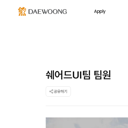
Apply
쉐어드UI팀 팀원
공유하기