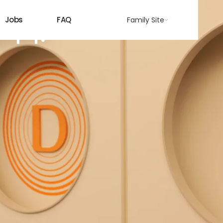
Jobs
FAQ
Family Site
니다.