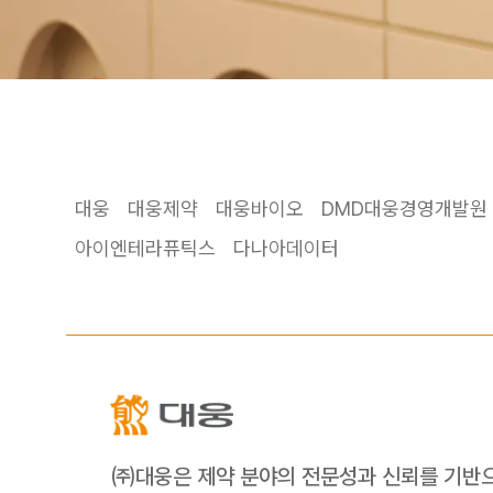
대웅
대웅제약
대웅바이오
DMD대웅경영개발원
아이엔테라퓨틱스
다나아데이터
㈜대웅은 제약 분야의 전문성과 신뢰를 기반으