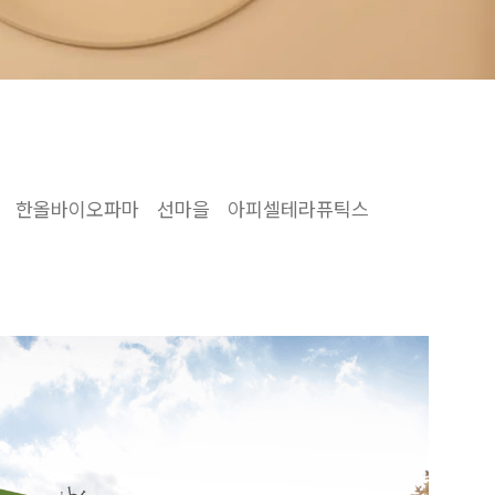
한올바이오파마
선마을
아피셀테라퓨틱스