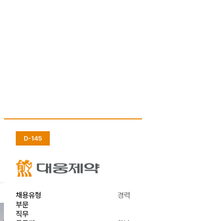
D-145
채용유형
경력
부문
직무